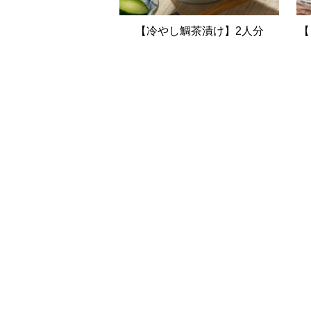
【冷やし鯛茶漬け】2人分
【