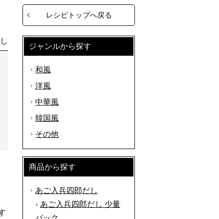
レシピトップへ戻る
し
ジャンルから探す
和風
洋風
中華風
韓国風
その他
商品から探す
あご入兵四郎だし
あご入兵四郎だし 少量
す
パック