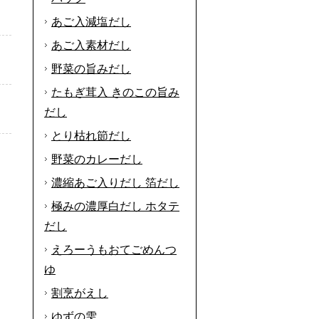
あご入減塩だし
あご入素材だし
野菜の旨みだし
たもぎ茸入 きのこの旨み
だし
とり枯れ節だし
野菜のカレーだし
濃縮あご入りだし 箔だし
極みの濃厚白だし ホタテ
だし
えろーうもおてごめんつ
ゆ
割烹がえし
ゆずの雫