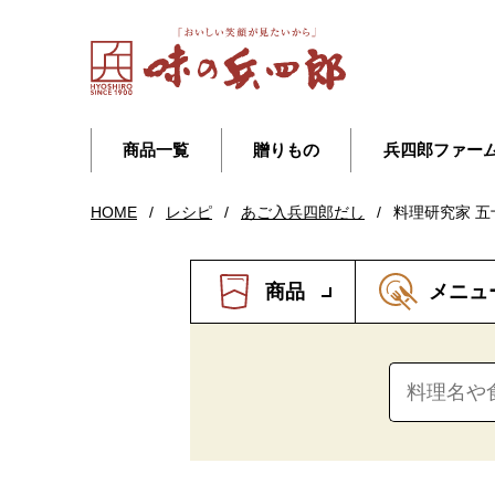
商品一覧
贈りもの
兵四郎ファー
HOME
/
レシピ
/
あご入兵四郎だし
/
料理研究家 五
商品
メニュ