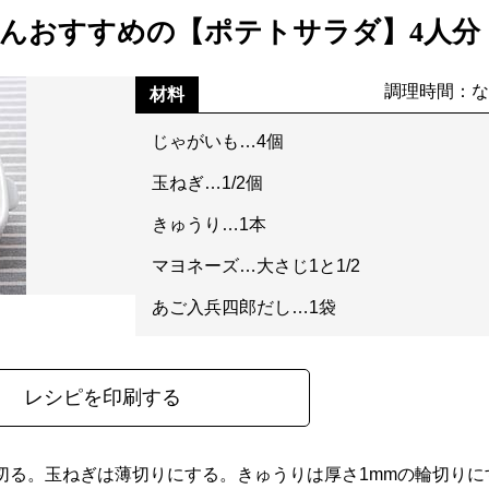
さんおすすめの【ポテトサラダ】4人分
調理時間：な
材料
じゃがいも…4個
玉ねぎ…1/2個
きゅうり…1本
マヨネーズ…大さじ1と1/2
あご入兵四郎だし…1袋
レシピを印刷する
切る。玉ねぎは薄切りにする。きゅうりは厚さ1mmの輪切りに