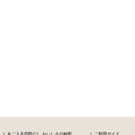
あご入兵四郎だし おいしさの秘密
ご利用ガイド