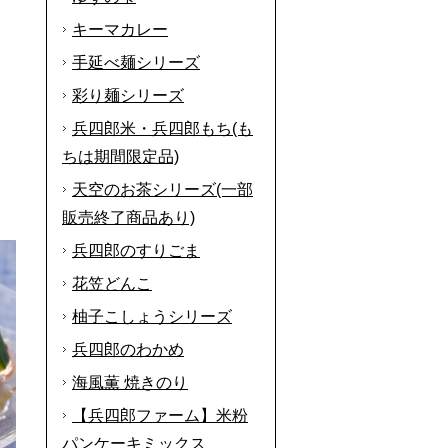
キーマカレー
手延べ麺シリーズ
彩り麺シリーズ
兵四郎米・兵四郎もち(も
ちは期間限定品)
天空のお茶シリーズ(一部
販売終了商品あり)
兵四郎のすりごま
花笠どんこ
柚子こしょうシリーズ
兵四郎のわかめ
海風薫 焼きのり
【兵四郎ファーム】米粉
パンケーキミックス