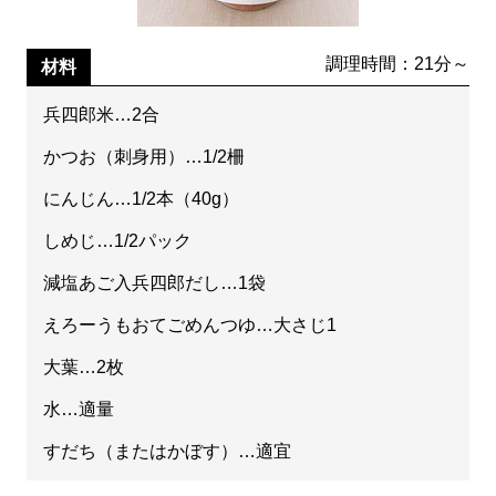
調理時間：21分～
材料
兵四郎米…2合
かつお（刺身用）…1/2柵
にんじん…1/2本（40g）
しめじ…1/2パック
減塩あご入兵四郎だし…1袋
えろーうもおてごめんつゆ…大さじ1
大葉…2枚
水…適量
すだち（またはかぼす）…適宜