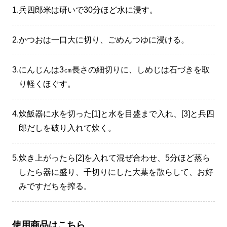
1.
兵四郎米は研いで30分ほど水に浸す。
2.
かつおは一口大に切り、ごめんつゆに浸ける。
3.
にんじんは3㎝長さの細切りに、しめじは石づきを取
り軽くほぐす。
4.
炊飯器に水を切った[1]と水を目盛まで入れ、[3]と兵四
郎だしを破り入れて炊く。
5.
炊き上がったら[2]を入れて混ぜ合わせ、5分ほど蒸ら
したら器に盛り、千切りにした大葉を散らして、お好
みですだちを搾る。
使用商品はこちら