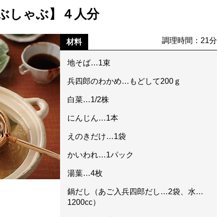
ぶしゃぶ】４人分
調理時間：21
材料
地そば…1束
兵四郎のわかめ…もどして200ｇ
白菜…1/2株
にんじん…1本
えのきだけ…1袋
かいわれ…1パック
湯葉…4枚
鍋だし（あご入兵四郎だし…2袋、水…
1200cc）