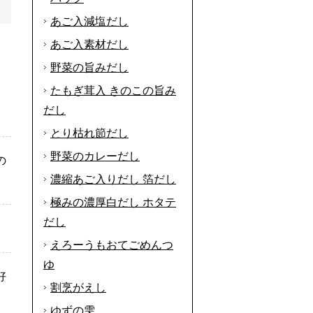
あご入減塩だし
あご入素材だし
野菜の旨みだし
たもぎ茸入 きのこの旨み
だし
とり枯れ節だし
野菜のカレーだし
の
濃縮あご入りだし 箔だし
極みの濃厚白だし ホタテ
だし
えろーうもおてごめんつ
ゆ
好
割烹がえし
ゆずの雫