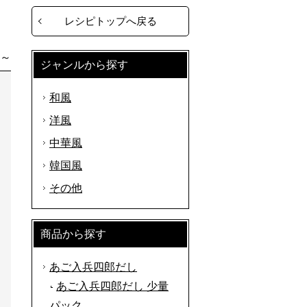
レシピトップへ戻る
分～
ジャンルから探す
和風
洋風
中華風
韓国風
その他
商品から探す
あご入兵四郎だし
あご入兵四郎だし 少量
パック