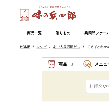
商品一覧
贈りもの
兵四郎ファー
HOME
/
レシピ
/
あご入兵四郎だし
/
【そばとわか
商品
メニュ