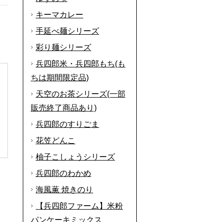
キーマカレー
手延べ麺シリーズ
彩り麺シリーズ
兵四郎米・兵四郎もち(も
ちは期間限定品)
天空のお茶シリーズ(一部
販売終了商品あり)
兵四郎のすりごま
花笠どんこ
柚子こしょうシリーズ
兵四郎のわかめ
海風薫 焼きのり
【兵四郎ファーム】米粉
パンケーキミックス