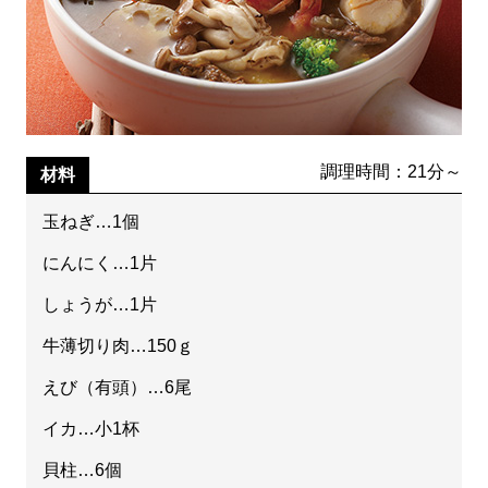
調理時間：21分～
材料
玉ねぎ…1個
にんにく…1片
しょうが…1片
牛薄切り肉…150ｇ
えび（有頭）…6尾
イカ…小1杯
貝柱…6個