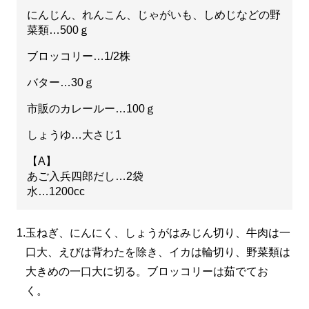
にんじん、れんこん、じゃがいも、しめじなどの野
菜類…500ｇ
ブロッコリー…1/2株
バター…30ｇ
市販のカレールー…100ｇ
しょうゆ…大さじ1
【A】
あご入兵四郎だし…2袋
水…1200cc
1.
玉ねぎ、にんにく、しょうがはみじん切り、牛肉は一
口大、えびは背わたを除き、イカは輪切り、野菜類は
大きめの一口大に切る。ブロッコリーは茹でてお
く。