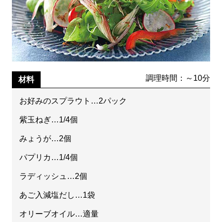
調理時間：～10分
材料
お好みのスプラウト…2パック
紫玉ねぎ…1/4個
みょうが…2個
パプリカ…1/4個
ラディッシュ…2個
あご入減塩だし…1袋
オリーブオイル…適量