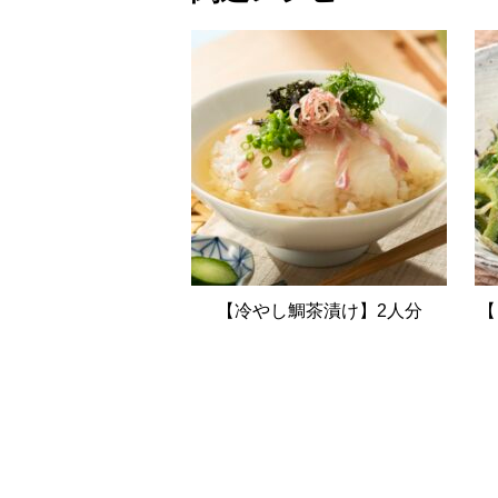
【冷やし鯛茶漬け】2人分
【