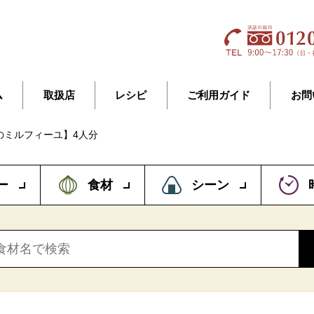
ム
取扱店
レシピ
ご利用ガイド
お問
のミルフィーユ】4人分
ー
食材
シーン