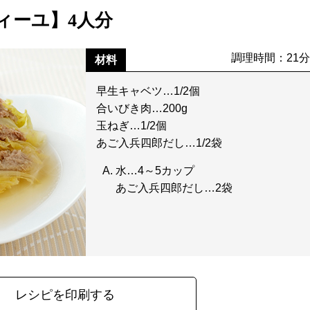
ィーユ】4人分
調理時間：21
材料
早生キャベツ…1/2個
合いびき肉…200g
玉ねぎ…1/2個
あご入兵四郎だし…1/2袋
水…4～5カップ
あご入兵四郎だし…2袋
レシピを印刷する