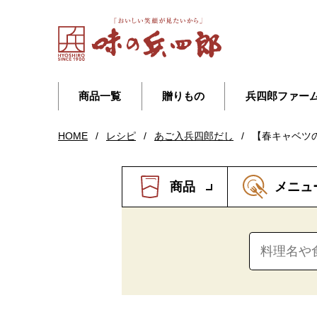
商品一覧
贈りもの
兵四郎ファー
HOME
/
レシピ
/
あご入兵四郎だし
/
【春キャベツ
商品
メニュ