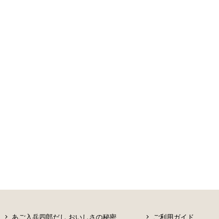
あご入兵四郎だし おいしさの秘密
ご利用ガイド