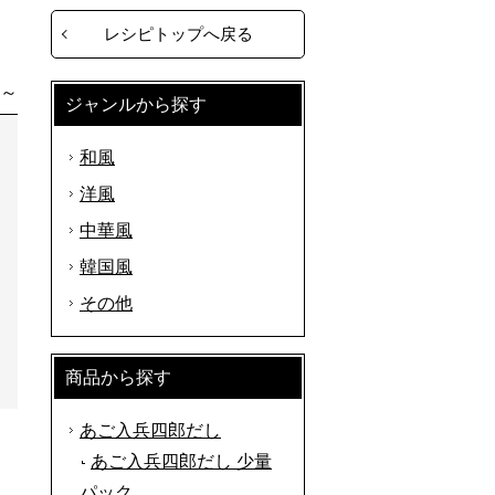
レシピトップへ戻る
分～
ジャンルから探す
和風
洋風
中華風
韓国風
その他
商品から探す
あご入兵四郎だし
あご入兵四郎だし 少量
パック