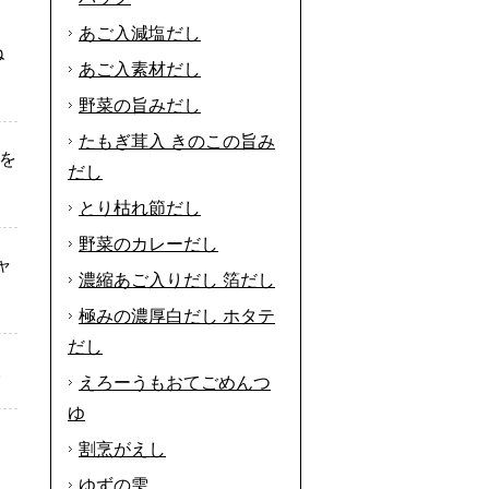
あご入減塩だし
ね
あご入素材だし
野菜の旨みだし
たもぎ茸入 きのこの旨み
を
だし
とり枯れ節だし
野菜のカレーだし
ャ
濃縮あご入りだし 箔だし
極みの濃厚白だし ホタテ
だし
。
えろーうもおてごめんつ
ゆ
割烹がえし
ゆずの雫