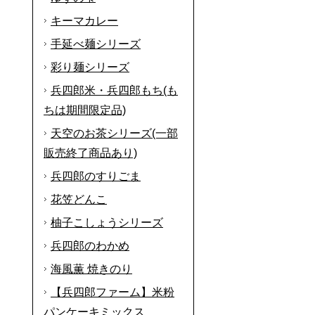
キーマカレー
手延べ麺シリーズ
彩り麺シリーズ
兵四郎米・兵四郎もち(も
ちは期間限定品)
天空のお茶シリーズ(一部
販売終了商品あり)
兵四郎のすりごま
花笠どんこ
柚子こしょうシリーズ
兵四郎のわかめ
海風薫 焼きのり
【兵四郎ファーム】米粉
パンケーキミックス