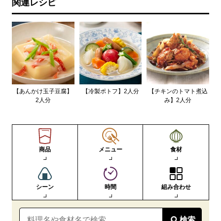
関連レシピ
【あんかけ玉子豆腐】
【冷製ポトフ】2人分
【チキンのトマト煮込
2人分
み】2人分
商品
メニュー
食材
シーン
時間
組み合わせ
検索