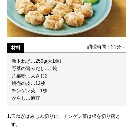
調理時間：21分～
材料
新玉ねぎ…250g(大1個)
野菜の旨みだし…1袋
片栗粉…大さじ2
焼売の皮…12枚
チンゲン菜…1株
からし…適宜
1.
玉ねぎはみじん切りに、チンゲン菜は根を切り落と
す。