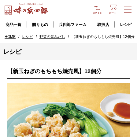
ログイン
カート
商品一覧
贈りもの
兵四郎ファーム
取扱店
レシピ
HOME
/
レシピ
/
野菜の旨みだし
/
【新玉ねぎのもちもち焼売風】12個分
レシピ
【新玉ねぎのもちもち焼売風】12個分