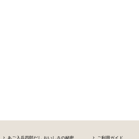
あご入兵四郎だし おいしさの秘密
ご利用ガイド