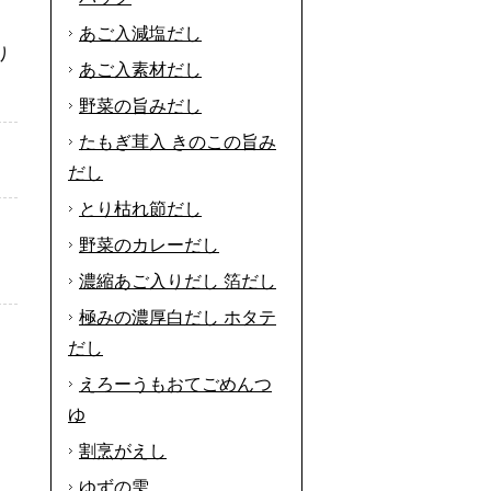
あご入減塩だし
り
あご入素材だし
野菜の旨みだし
たもぎ茸入 きのこの旨み
だし
とり枯れ節だし
野菜のカレーだし
濃縮あご入りだし 箔だし
極みの濃厚白だし ホタテ
だし
えろーうもおてごめんつ
ゆ
割烹がえし
ゆずの雫