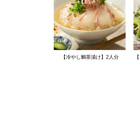
【冷やし鯛茶漬け】2人分
【