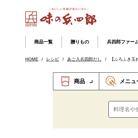
商品一覧
贈りもの
兵四郎ファー
HOME
/
レシピ
/
あご入兵四郎だし
/
【ふろふき玉
商品
メニュ