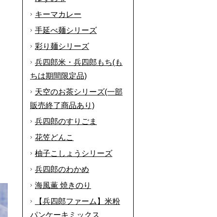
キーマカレー
手延べ麺シリーズ
彩り麺シリーズ
兵四郎米・兵四郎もち(も
ちは期間限定品)
天空のお茶シリーズ(一部
販売終了商品あり)
兵四郎のすりごま
花笠どんこ
柚子こしょうシリーズ
兵四郎のわかめ
海風薫 焼きのり
【兵四郎ファーム】米粉
パンケーキミックス