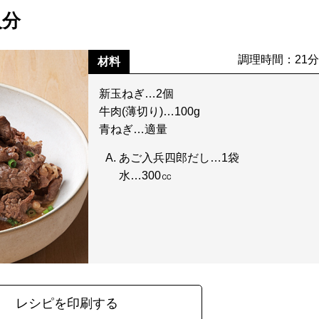
人分
調理時間：21
材料
新玉ねぎ…2個
牛肉(薄切り)…100g
青ねぎ…適量
あご入兵四郎だし…1袋
水…300㏄
レシピを印刷する