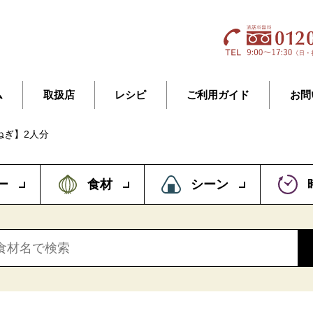
ム
取扱店
レシピ
ご利用ガイド
お問
ねぎ】2人分
ー
食材
シーン