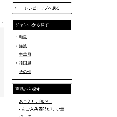
レシピトップへ戻る
分～
ジャンルから探す
和風
洋風
中華風
韓国風
その他
商品から探す
あご入兵四郎だし
あご入兵四郎だし 少量
パック