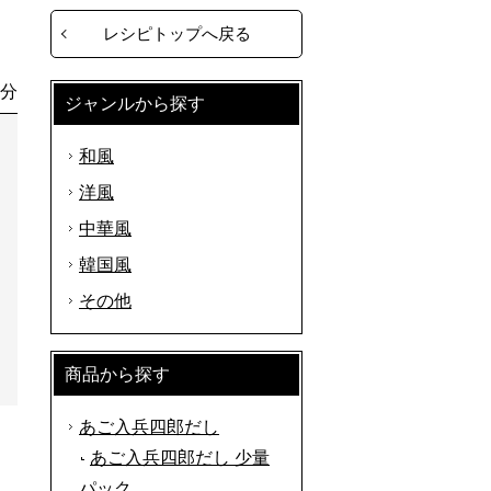
レシピトップへ戻る
0分
ジャンルから探す
和風
洋風
中華風
韓国風
その他
商品から探す
あご入兵四郎だし
あご入兵四郎だし 少量
パック