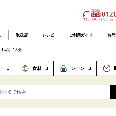
ム
取扱店
レシピ
ご利用ガイド
お問
こ炒め】2人分
ー
食材
シーン