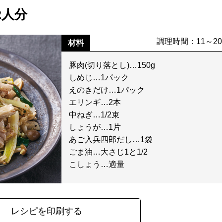
2人分
調理時間：11～2
材料
豚肉(切り落とし)…150g
しめじ…1パック
えのきだけ…1パック
エリンギ…2本
中ねぎ…1/2束
しょうが…1片
あご入兵四郎だし…1袋
ごま油…大さじ1と1/2
こしょう…適量
レシピを印刷する