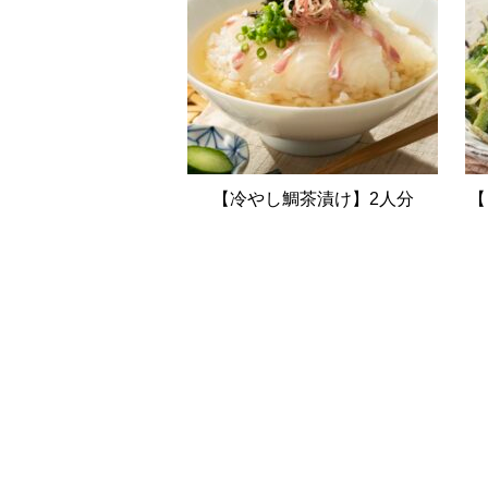
【冷やし鯛茶漬け】2人分
【