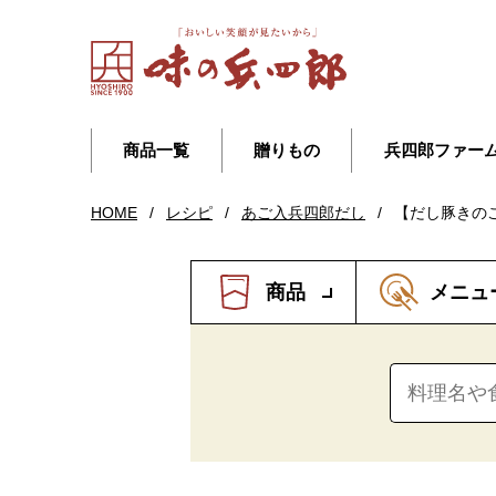
商品一覧
贈りもの
兵四郎ファー
HOME
/
レシピ
/
あご入兵四郎だし
/
【だし豚きの
商品
メニュ