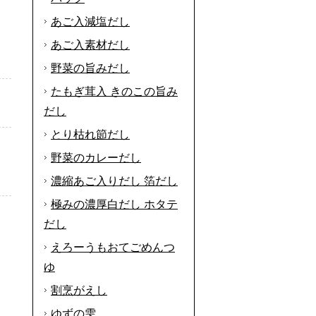
あご入減塩だし
あご入素材だし
野菜の旨みだし
たもぎ茸入 きのこの旨み
だし
とり枯れ節だし
野菜のカレーだし
濃縮あご入りだし 箔だし
極みの濃厚白だし ホタテ
だし
えろーうもおてごめんつ
ゆ
割烹がえし
ゆずの雫