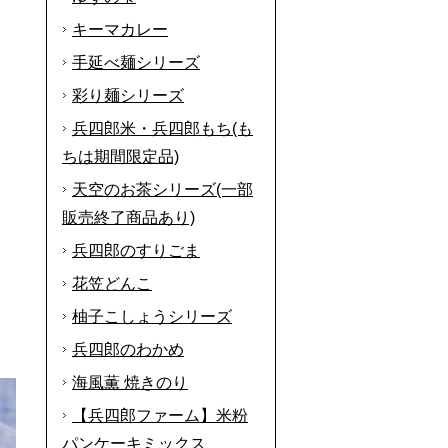
キーマカレー
手延べ麺シリーズ
彩り麺シリーズ
兵四郎米・兵四郎もち(も
ちは期間限定品)
天空のお茶シリーズ(一部
販売終了商品あり)
兵四郎のすりごま
花笠どんこ
柚子こしょうシリーズ
兵四郎のわかめ
海風薫 焼きのり
【兵四郎ファーム】米粉
パンケーキミックス