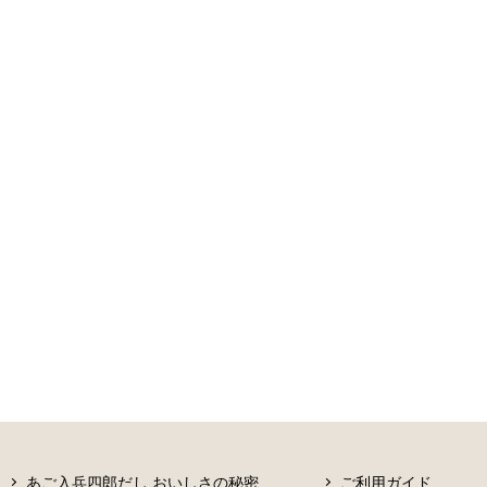
あご入兵四郎だし おいしさの秘密
ご利用ガイド