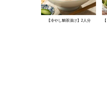
【冷やし鯛茶漬け】2人分
【