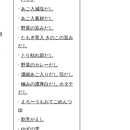
あご入減塩だし
あご入素材だし
野菜の旨みだし
軽
たもぎ茸入 きのこの旨み
だし
とり枯れ節だし
野菜のカレーだし
濃縮あご入りだし 箔だし
極みの濃厚白だし ホタテ
だし
えろーうもおてごめんつ
ゆ
割烹がえし
ゆずの雫