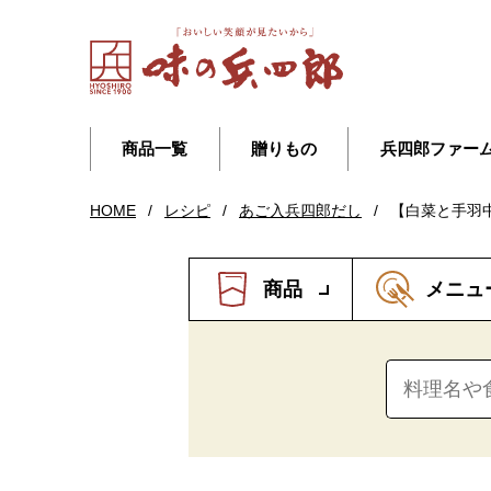
商品一覧
贈りもの
兵四郎ファー
HOME
/
レシピ
/
あご入兵四郎だし
/
【白菜と手羽中
商品
メニュ