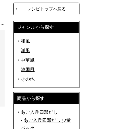
レシピトップへ戻る
分～
ジャンルから探す
和風
洋風
中華風
韓国風
その他
商品から探す
あご入兵四郎だし
あご入兵四郎だし 少量
パック