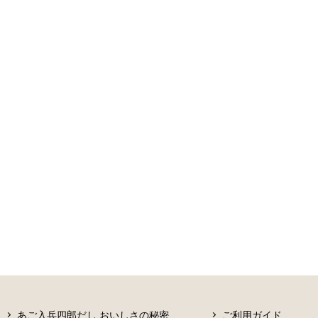
あご入兵四郎だし おいしさの秘密
ご利用ガイド