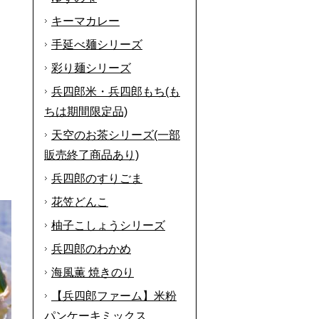
キーマカレー
手延べ麺シリーズ
彩り麺シリーズ
兵四郎米・兵四郎もち(も
ちは期間限定品)
天空のお茶シリーズ(一部
販売終了商品あり)
兵四郎のすりごま
花笠どんこ
柚子こしょうシリーズ
兵四郎のわかめ
海風薫 焼きのり
【兵四郎ファーム】米粉
パンケーキミックス