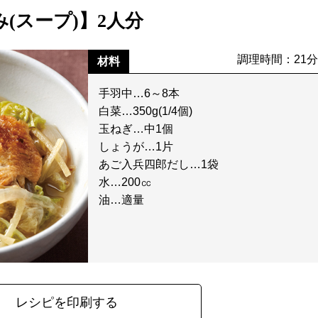
(スープ)】2人分
調理時間：21
材料
手羽中…6～8本
白菜…350g(1/4個)
玉ねぎ…中1個
しょうが…1片
あご入兵四郎だし…1袋
水…200㏄
油…適量
レシピを印刷する