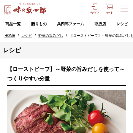
ログイン
カート
商品一覧
贈りもの
兵四郎ファーム
取扱店
レシピ
HOME
/
レシピ
/
野菜の旨みだし
/
【ローストビーフ】～野菜の旨みだし
レシピ
【ローストビーフ】～野菜の旨みだしを使って～
つくりやすい分量