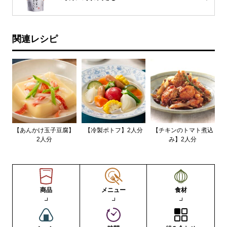
関連レシピ
【あんかけ玉子豆腐】
【冷製ポトフ】2人分
【チキンのトマト煮込
2人分
み】2人分
商品
メニュー
食材