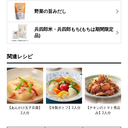
野菜の旨みだし
兵四郎米・兵四郎もち(もちは期間限定
品)
関連レシピ
【あんかけ玉子豆腐】
【冷製ポトフ】2人分
【チキンのトマト煮込
2人分
み】2人分