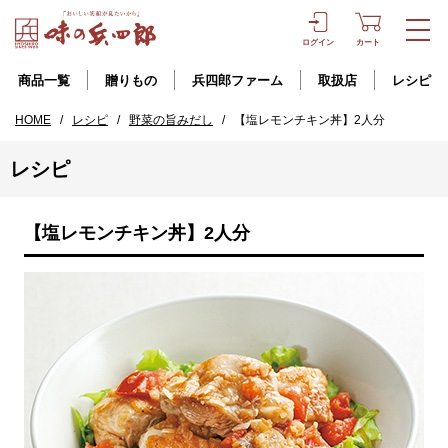
ログイン
カート
商品一覧
贈りもの
兵四郎ファーム
取扱店
レシピ
HOME
/
レシピ
/
野菜の旨みだし
/
【塩レモンチキン丼】2人分
レシピ
【塩レモンチキン丼】2人分