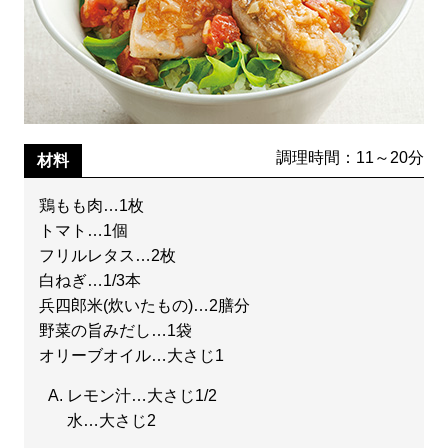
調理時間：11～20分
材料
鶏もも肉…1枚
トマト…1個
フリルレタス…2枚
白ねぎ…1/3本
兵四郎米(炊いたもの)…2膳分
野菜の旨みだし…1袋
オリーブオイル…大さじ1
レモン汁…大さじ1/2
水…大さじ2