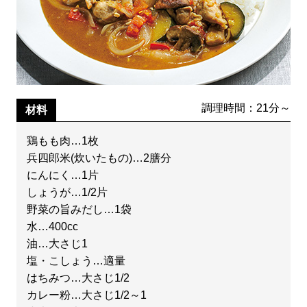
調理時間：21分～
材料
鶏もも肉…1枚
兵四郎米(炊いたもの)…2膳分
にんにく…1片
しょうが…1/2片
野菜の旨みだし…1袋
水…400cc
油…大さじ1
塩・こしょう…適量
はちみつ…大さじ1/2
カレー粉…大さじ1/2～1