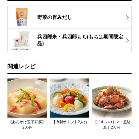
野菜の旨みだし
兵四郎米・兵四郎もち(もちは期間限定
品)
関連レシピ
【あんかけ玉子豆腐】
【冷製ポトフ】2人分
【チキンのトマト煮込
2人分
み】2人分