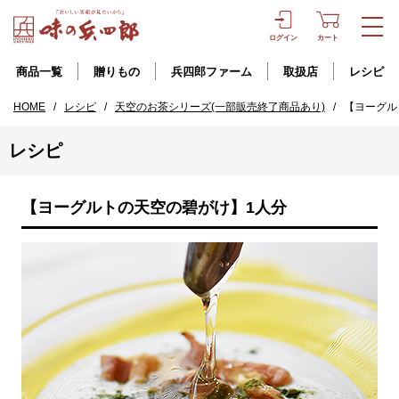
ログイン
カート
商品一覧
贈りもの
兵四郎ファーム
取扱店
レシピ
HOME
/
レシピ
/
天空のお茶シリーズ(一部販売終了商品あり)
/
【ヨーグル
レシピ
【ヨーグルトの天空の碧がけ】1人分