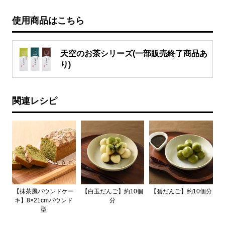
使用商品はこちら
天空のお茶シリーズ(一部販売終了商品あ
り)
関連レシピ
【抹茶風パウンドケー
【白玉だんご】約10個
【碧だんご】約10個分
キ】8×21cmパウンド
分
型