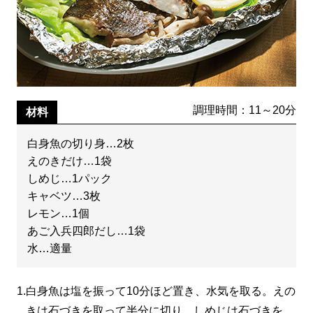
調理時間：11～20分
材料
白身魚の切り身…2枚
えのきだけ…1袋
しめじ…1パック
キャベツ…3枚
レモン…1個
あご入兵四郎だし…1袋
水…適量
1.
白身魚は塩を振って10分ほど置き、水気を取る。えの
きは石づきを取って半分に切り、しめじは石づきを