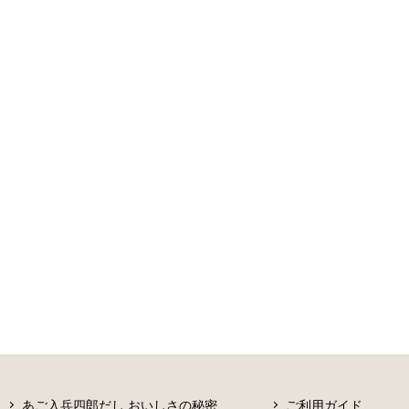
あご入兵四郎だし おいしさの秘密
ご利用ガイド