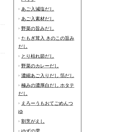
あご入減塩だし
あご入素材だし
野菜の旨みだし
、
たもぎ茸入 きのこの旨み
だし
とり枯れ節だし
野菜のカレーだし
濃縮あご入りだし 箔だし
極みの濃厚白だし ホタテ
だし
えろーうもおてごめんつ
ゆ
割烹がえし
ゆずの雫