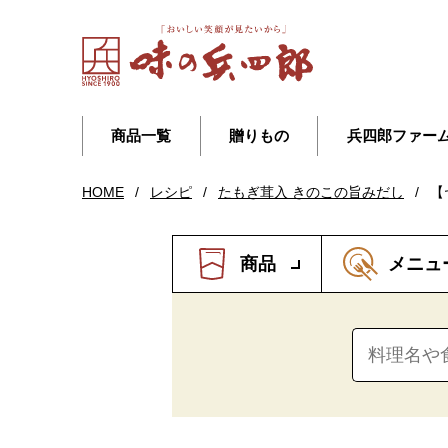
商品一覧
贈りもの
兵四郎ファー
HOME
/
レシピ
/
たもぎ茸入 きのこの旨みだし
/
【
商品
メニュ