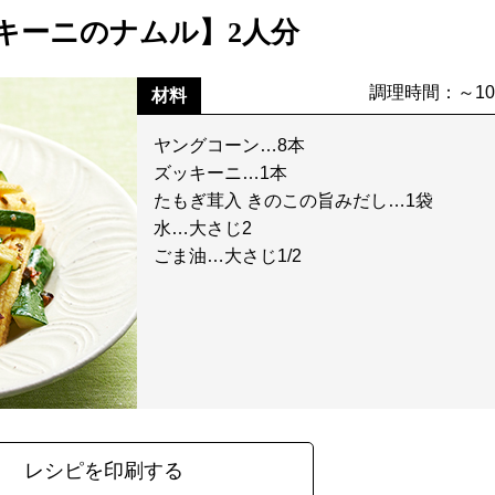
キーニのナムル】2人分
調理時間：～1
材料
ヤングコーン…8本
ズッキーニ…1本
たもぎ茸入 きのこの旨みだし…1袋
水…大さじ2
ごま油…大さじ1/2
レシピを印刷する