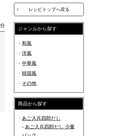
レシピトップへ戻る
0分
ジャンルから探す
和風
洋風
中華風
韓国風
その他
商品から探す
あご入兵四郎だし
あご入兵四郎だし 少量
パック