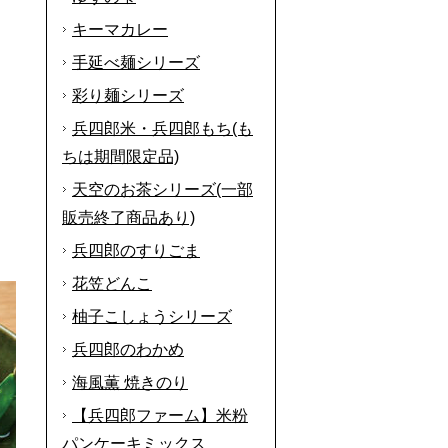
キーマカレー
手延べ麺シリーズ
彩り麺シリーズ
兵四郎米・兵四郎もち(も
ちは期間限定品)
天空のお茶シリーズ(一部
販売終了商品あり)
兵四郎のすりごま
花笠どんこ
柚子こしょうシリーズ
兵四郎のわかめ
海風薫 焼きのり
【兵四郎ファーム】米粉
パンケーキミックス