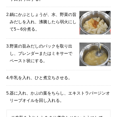
2.
鍋にかぶとしょうが、水、野菜の旨
みだしを入れ、沸騰したら弱火にし
て5～6分煮る。
3.
野菜の旨みだしのパックを取り出
し、ブレンダーまたはミキサーで
ペースト状にする。
4.
牛乳を入れ、ひと煮立ちさせる。
5.
器に入れ、かぶの葉をちらし、エキストラバージンオ
リーブオイルを回し入れる。