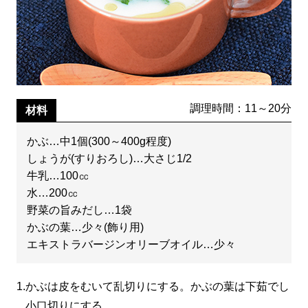
調理時間：11～20分
材料
かぶ…中1個(300～400g程度)
しょうが(すりおろし)…大さじ1/2
牛乳…100㏄
水…200㏄
野菜の旨みだし…1袋
かぶの葉…少々(飾り用)
エキストラバージンオリーブオイル…少々
1.
かぶは皮をむいて乱切りにする。かぶの葉は下茹でし
小口切りにする。