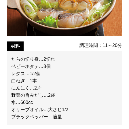
調理時間：11～20分
材料
たらの切り身…2切れ
ベビーホタテ…8個
レタス…1/2個
白ねぎ…1本
にんにく…2片
野菜の旨みだし…2袋
水…600cc
オリーブオイル…大さじ1/2
ブラックペッパー…適量