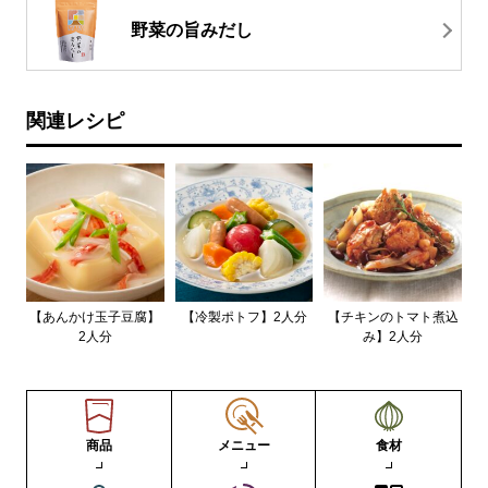
野菜の旨みだし
関連レシピ
【あんかけ玉子豆腐】
【冷製ポトフ】2人分
【チキンのトマト煮込
2人分
み】2人分
商品
メニュー
食材