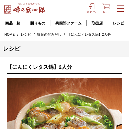
ログイン
カート
商品一覧
贈りもの
兵四郎ファーム
取扱店
レシピ
HOME
/
レシピ
/
野菜の旨みだし
/
【にんにくレタス鍋】2人分
レシピ
【にんにくレタス鍋】2人分