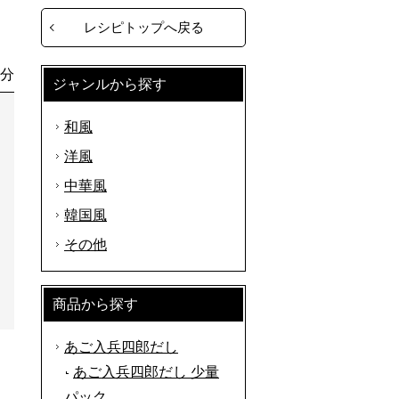
レシピトップへ戻る
0分
ジャンルから探す
和風
洋風
中華風
韓国風
その他
商品から探す
あご入兵四郎だし
あご入兵四郎だし 少量
パック