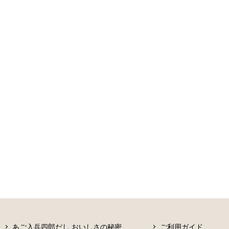
あご入兵四郎だし おいしさの秘密
ご利用ガイド