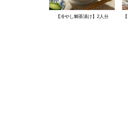
【冷やし鯛茶漬け】2人分
【