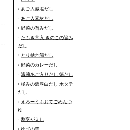
あご入減塩だし
あご入素材だし
野菜の旨みだし
たもぎ茸入 きのこの旨み
だし
とり枯れ節だし
野菜のカレーだし
濃縮あご入りだし 箔だし
極みの濃厚白だし ホタテ
だし
えろーうもおてごめんつ
ゆ
割烹がえし
ゆずの雫