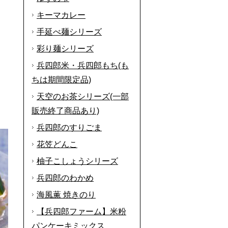
キーマカレー
手延べ麺シリーズ
彩り麺シリーズ
兵四郎米・兵四郎もち(も
ちは期間限定品)
天空のお茶シリーズ(一部
販売終了商品あり)
兵四郎のすりごま
花笠どんこ
柚子こしょうシリーズ
兵四郎のわかめ
海風薫 焼きのり
【兵四郎ファーム】米粉
パンケーキミックス