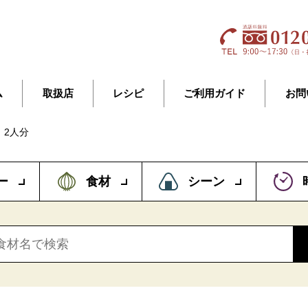
ム
取扱店
レシピ
ご利用ガイド
お問
】2人分
ー
食材
シーン