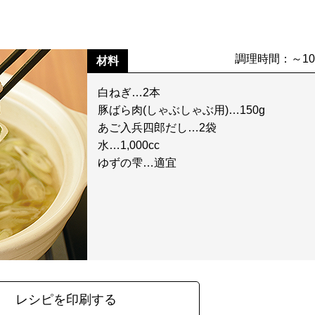
調理時間：～1
材料
白ねぎ…2本
豚ばら肉(しゃぶしゃぶ用)…150g
あご入兵四郎だし…2袋
水…1,000cc
ゆずの雫…適宜
レシピを印刷する