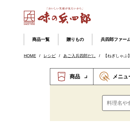
商品一覧
贈りもの
兵四郎ファー
HOME
/
レシピ
/
あご入兵四郎だし
/
【ねぎしゃぶ
商品
メニュ