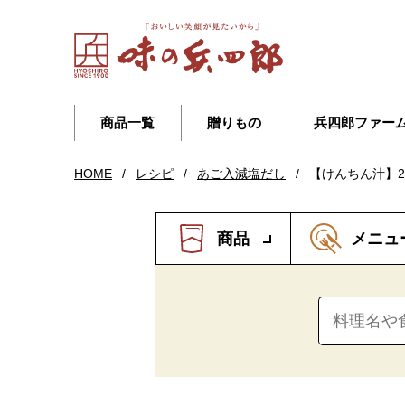
商品一覧
贈りもの
兵四郎ファー
HOME
/
レシピ
/
あご入減塩だし
/
【けんちん汁】
商品
メニュ