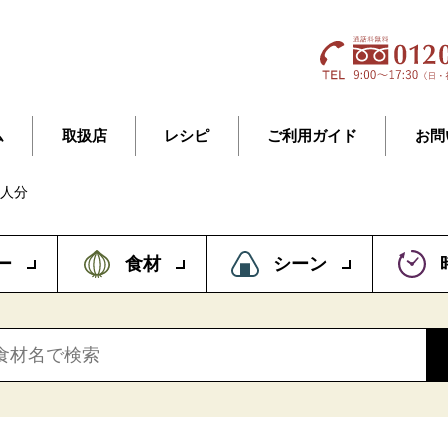
ム
取扱店
レシピ
ご利用ガイド
お問
2人分
ー
食材
シーン