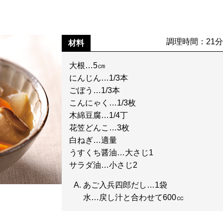
調理時間：21
材料
大根…5㎝
にんじん…1/3本
ごぼう…1/3本
こんにゃく…1/3枚
木綿豆腐…1/4丁
花笠どんこ…3枚
白ねぎ…適量
うすくち醤油…大さじ1
サラダ油…小さじ2
あご入兵四郎だし…1袋
水…戻し汁と合わせて600㏄