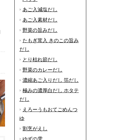
あご入減塩だし
あご入素材だし
野菜の旨みだし
切
たもぎ茸入 きのこの旨み
だし
とり枯れ節だし
野菜のカレーだし
濃縮あご入りだし 箔だし
極みの濃厚白だし ホタテ
だし
えろーうもおてごめんつ
ゆ
割烹がえし
ゆずの雫