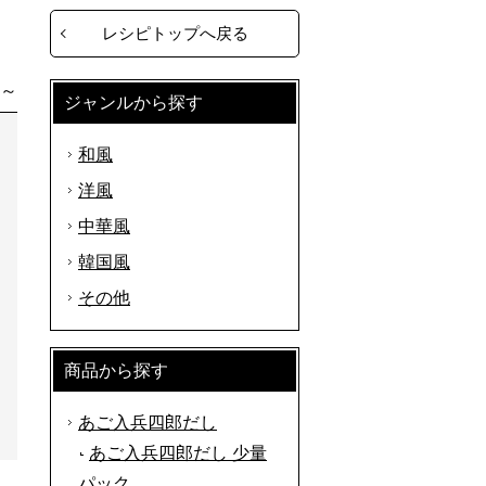
レシピトップへ戻る
分～
ジャンルから探す
和風
洋風
中華風
韓国風
その他
商品から探す
あご入兵四郎だし
あご入兵四郎だし 少量
パック