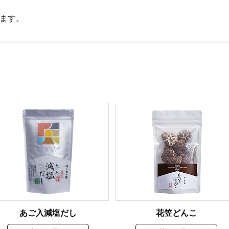
ます。
あご入減塩だし
花笠どんこ