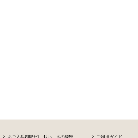
あご入兵四郎だし おいしさの秘密
ご利用ガイド