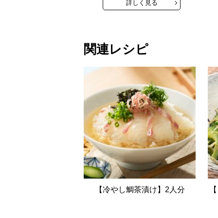
詳しく見る
関連レシピ
【冷やし鯛茶漬け】2人分
【