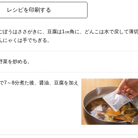
レシピを印刷する
ごぼうはささがきに、豆腐は1㎝角に、どんこは水で戻して薄
んにゃくは手でちぎる。
野菜を炒める。
で7～8分煮た後、醤油、豆腐を加え
。