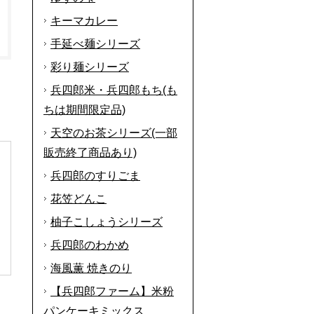
キーマカレー
手延べ麺シリーズ
彩り麺シリーズ
兵四郎米・兵四郎もち(も
ちは期間限定品)
天空のお茶シリーズ(一部
販売終了商品あり)
兵四郎のすりごま
花笠どんこ
柚子こしょうシリーズ
兵四郎のわかめ
海風薫 焼きのり
【兵四郎ファーム】米粉
パンケーキミックス