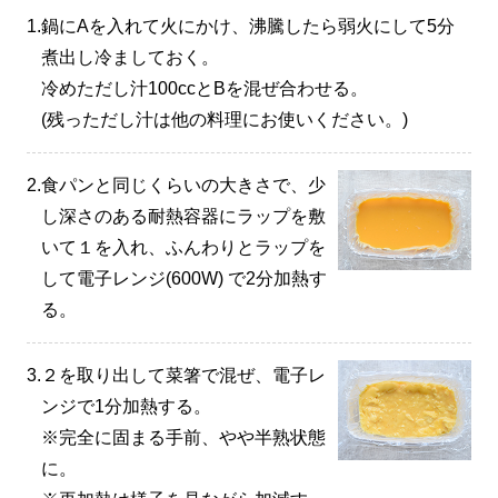
1.
鍋にAを入れて火にかけ、沸騰したら弱火にして5分
煮出し冷ましておく。
冷めただし汁100ccとBを混ぜ合わせる。
(残っただし汁は他の料理にお使いください。)
2.
食パンと同じくらいの大きさで、少
し深さのある耐熱容器にラップを敷
いて１を入れ、ふんわりとラップを
して電子レンジ(600W) で2分加熱す
る。
3.
２を取り出して菜箸で混ぜ、電子レ
ンジで1分加熱する。
※完全に固まる手前、やや半熟状態
に。