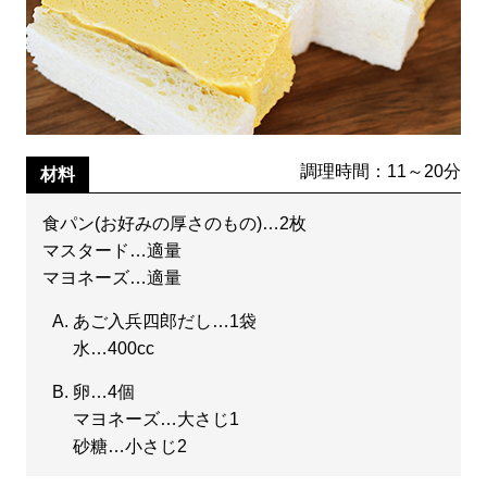
調理時間：11～20分
材料
食パン(お好みの厚さのもの)…2枚
マスタード…適量
マヨネーズ…適量
あご入兵四郎だし…1袋
水…400cc
卵…4個
マヨネーズ…大さじ1
砂糖…小さじ2