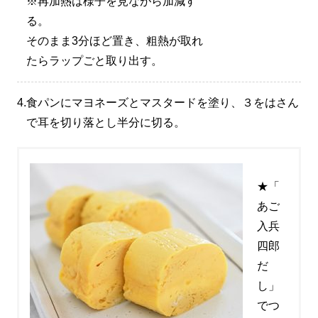
※再加熱は様子を見ながら加減す
る。
そのまま3分ほど置き、粗熱が取れ
たらラップごと取り出す。
4.
食パンにマヨネーズとマスタードを塗り、３をはさん
で耳を切り落とし半分に切る。
★「
あご
入兵
四郎
だ
し」
でつ