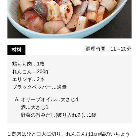
調理時間：11～20分
材料
鶏もも肉…1枚
れんこん…200g
エリンギ…2本
ブラックペッパー…適量
オリーブオイル…大さじ4
酒…大さじ1
野菜の旨みだし(破り入れる)…1袋
1.
鶏肉はひと口大に切り、れんこんは1cm幅のいちょう