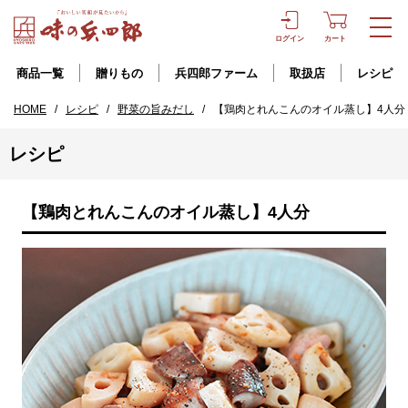
ログイン
カート
商品一覧
贈りもの
兵四郎ファーム
取扱店
レシピ
HOME
/
レシピ
/
野菜の旨みだし
/
【鶏肉とれんこんのオイル蒸し】4人分
レシピ
【鶏肉とれんこんのオイル蒸し】4人分