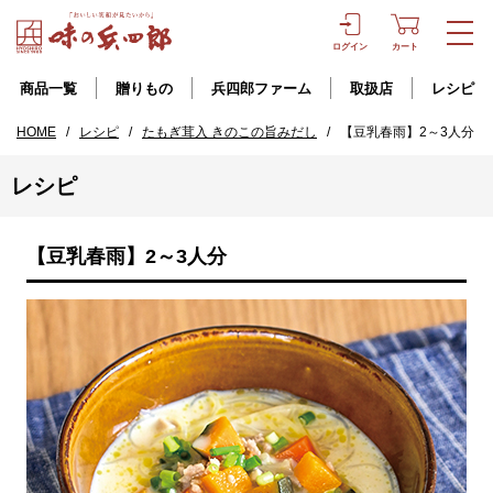
ログイン
カート
商品一覧
贈りもの
兵四郎ファーム
取扱店
レシピ
HOME
/
レシピ
/
たもぎ茸入 きのこの旨みだし
/
【豆乳春雨】2～3人分
レシピ
【豆乳春雨】2～3人分