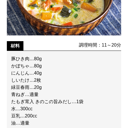
調理時間：11～20分
材料
豚ひき肉…80g
かぼちゃ…80g
にんじん…40g
しいたけ…2枚
緑豆春雨…20g
青ねぎ…適量
たもぎ茸入 きのこの旨みだし…1袋
水…300cc
豆乳…200cc
油…適量