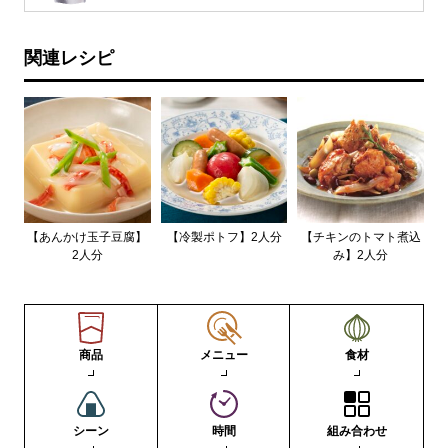
関連レシピ
【あんかけ玉子豆腐】
【冷製ポトフ】2人分
【チキンのトマト煮込
2人分
み】2人分
商品
メニュー
食材
シーン
時間
組み合わせ