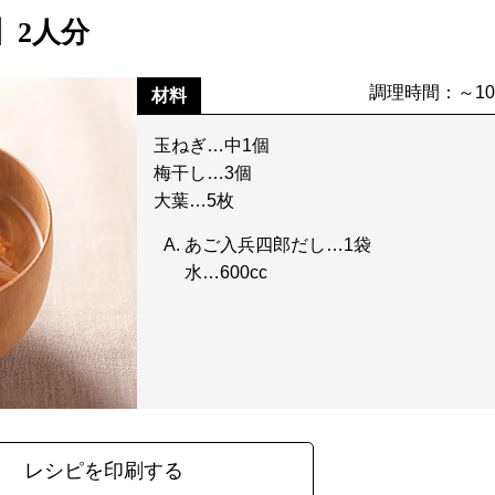
】2人分
調理時間：～1
材料
玉ねぎ…中1個
梅干し…3個
大葉…5枚
あご入兵四郎だし…1袋
水…600cc
レシピを印刷する