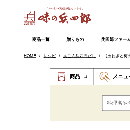
商品一覧
贈りもの
兵四郎ファー
HOME
/
レシピ
/
あご入兵四郎だし
/
【玉ねぎと梅
商品
メニュ