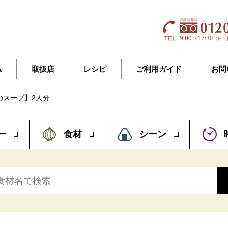
ム
取扱店
レシピ
ご利用ガイド
お問
のスープ】2人分
ー
食材
シーン