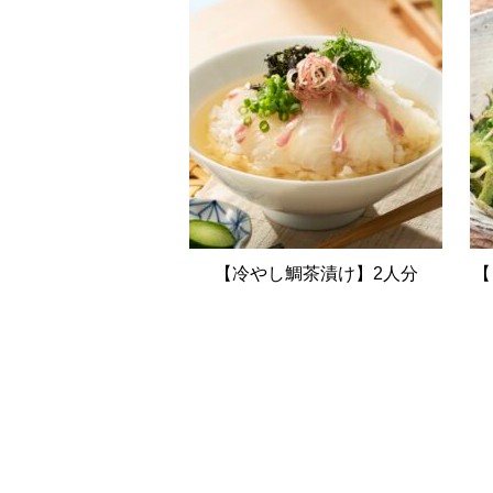
【冷やし鯛茶漬け】2人分
【