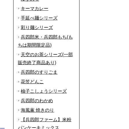
キーマカレー
手延べ麺シリーズ
彩り麺シリーズ
兵四郎米・兵四郎もち(も
ちは期間限定品)
天空のお茶シリーズ(一部
販売終了商品あり)
兵四郎のすりごま
花笠どんこ
柚子こしょうシリーズ
兵四郎のわかめ
海風薫 焼きのり
【兵四郎ファーム】米粉
パンケーキミックス