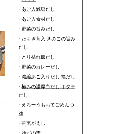
あご入減塩だし
あご入素材だし
野菜の旨みだし
たもぎ茸入 きのこの旨み
だし
とり枯れ節だし
野菜のカレーだし
濃縮あご入りだし 箔だし
極みの濃厚白だし ホタテ
だし
えろーうもおてごめんつ
ゆ
割烹がえし
ゆずの雫