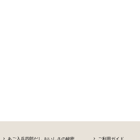
あご入兵四郎だし おいしさの秘密
ご利用ガイド