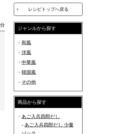
レシピトップへ戻る
0分
ジャンルから探す
和風
洋風
中華風
韓国風
その他
商品から探す
あご入兵四郎だし
あご入兵四郎だし 少量
パック