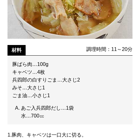
調理時間：11～20分
材料
豚ばら肉…100g
キャベツ…4枚
兵四郎の白すりごま…大さじ2
みそ…大さじ1
ごま油…小さじ1
あご入兵四郎だし…1袋
水…700㏄
1.
豚肉、キャベツは一口大に切る。