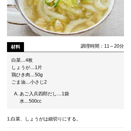
調理時間：11～20分
材料
白菜…4枚
しょうが…1片
鶏ひき肉…50g
ごま油…小さじ2
あご入兵四郎だし…1袋
水…500cc
1.
白菜、しょうがは細切りにする。