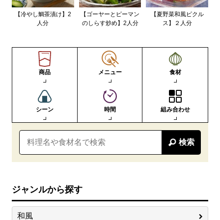
【冷やし鯛茶漬け】2
【ゴーヤーとピーマン
【夏野菜和風ピクル
人分
のしらす炒め】2人分
ス】２人分
商品
メニュー
食材
シーン
時間
組み合わせ
検索
ジャンルから探す
和風