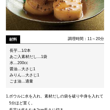
調理時間：11～20分
材料
長芋…1/2本
あご入素材だし…1袋
水…200cc
醤油…大さじ1
みりん…大さじ1
ごま油…適量
1.
ボウルに水を入れ、素材だしの袋を破り中身を入れて
5分ほど置く。
長芋は皮をむき2cm長さに切る。