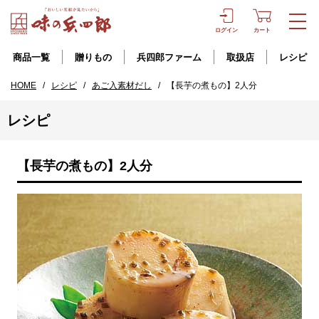
ログイン
カート
商品一覧
贈りもの
兵四郎ファーム
取扱店
レシピ
HOME
/
レシピ
/
あご入素材だし
/
【長芋の煮もの】2人分
レシピ
【長芋の煮もの】2人分