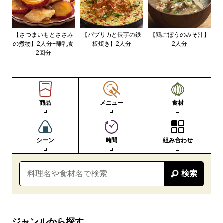
【さつまいもとささみ
【パプリカと長芋の鉄
【鶏ごぼうのみそ汁】
の煮物】2人分+離乳食
板焼き】2人分
2人分
2回分
商品
メニュー
食材
シーン
時間
組み合わせ
検索
ジャンルから探す