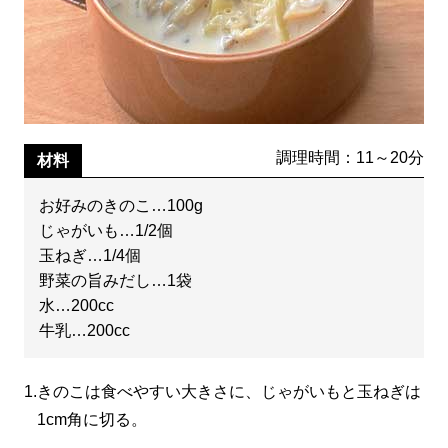
調理時間：11～20分
材料
お好みのきのこ…100g
じゃがいも…1/2個
玉ねぎ…1/4個
野菜の旨みだし…1袋
水…200cc
牛乳…200cc
1.
きのこは食べやすい大きさに、じゃがいもと玉ねぎは
1cm角に切る。