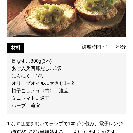
調理時間：11～20分
材料
長なす…300g(3本)
あご入兵四郎だし…1袋
にんにく…1/2片
オリーブオイル…大さじ1～2
柚子こしょう〈青〉…適宜
ミニトマト…適宜
ハーブ…適宜
1.
なすは皮をむいてラップで1本ずつ包み、電子レンジ
(600W) で2分半加熱する。にんにくはすりおろす。