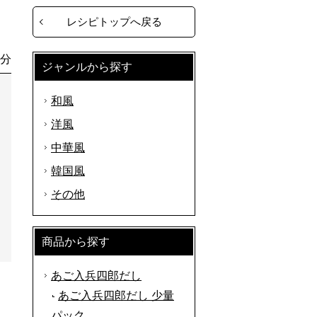
レシピトップへ戻る
0分
ジャンルから探す
和風
洋風
中華風
韓国風
その他
商品から探す
あご入兵四郎だし
あご入兵四郎だし 少量
パック