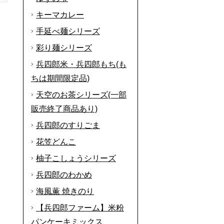
キーマカレー
手延べ麺シリーズ
彩り麺シリーズ
兵四郎米・兵四郎もち(も
ちは期間限定品)
天空のお茶シリーズ(一部
販売終了商品あり)
兵四郎のすりごま
花笠どんこ
柚子こしょうシリーズ
兵四郎のわかめ
海風薫 焼きのり
【兵四郎ファーム】米粉
パンケーキミックス