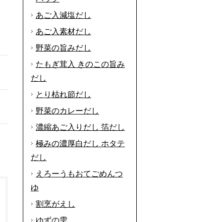
あご入減塩だし
あご入素材だし
野菜の旨みだし
たもぎ茸入 きのこの旨み
だし
とり枯れ節だし
野菜のカレーだし
濃縮あご入りだし 箔だし
極みの濃厚白だし ホタテ
だし
えろーうもおてごめんつ
ゆ
割烹がえし
ゆずの雫