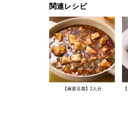
関連レシピ
【麻婆豆腐】2人分
【