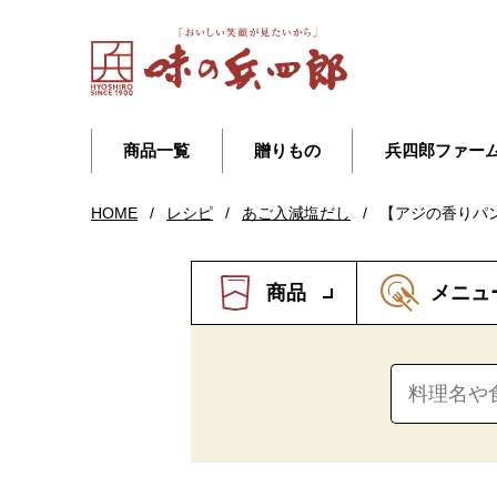
商品一覧
贈りもの
兵四郎ファー
HOME
/
レシピ
/
あご入減塩だし
/
【アジの香りパ
商品
メニュ