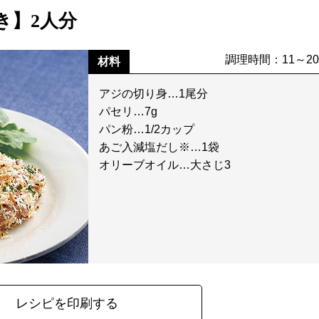
き】2人分
調理時間：11～2
材料
アジの切り身…1尾分
パセリ…7g
パン粉…1/2カップ
あご入減塩だし※…1袋
オリーブオイル…大さじ3
レシピを印刷する