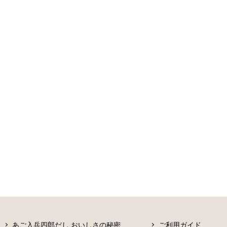
あご入兵四郎だし おいしさの秘密
ご利用ガイド