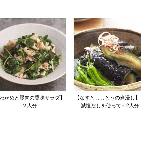
わかめと豚肉の香味サラダ】
【なすとししとうの煮浸し】
２人分
減塩だしを使って～2人分