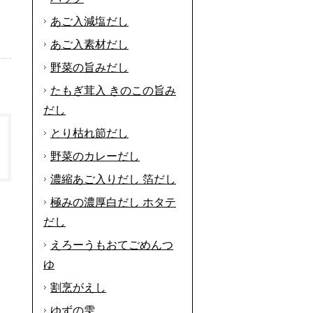
あご入減塩だし
あご入素材だし
野菜の旨みだし
。
たもぎ茸入 きのこの旨み
だし
とり枯れ節だし
野菜のカレーだし
濃縮あご入りだし 箔だし
極みの濃厚白だし ホタテ
だし
えろーうもおてごめんつ
ゆ
割烹がえし
ゆずの雫