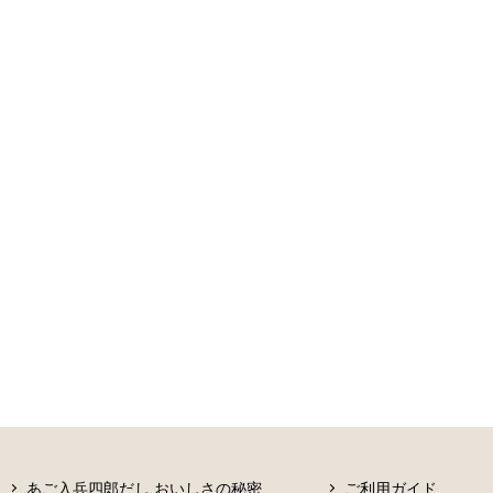
あご入兵四郎だし おいしさの秘密
ご利用ガイド