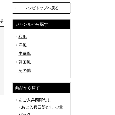
レシピトップへ戻る
0分
ジャンルから探す
和風
洋風
中華風
韓国風
その他
商品から探す
あご入兵四郎だし
あご入兵四郎だし 少量
パック