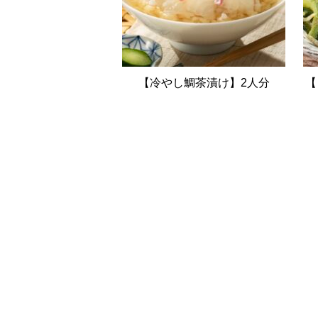
【冷やし鯛茶漬け】2人分
【