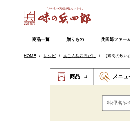
商品一覧
贈りもの
兵四郎ファー
HOME
/
レシピ
/
あご入兵四郎だし
/
【鶏肉の炊い
商品
メニュ