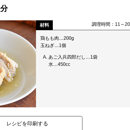
人分
調理時間：11～2
材料
鶏もも肉…200g
玉ねぎ…1個
あご入兵四郎だし…1袋
水…450cc
レシピを印刷する