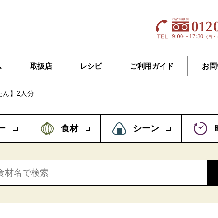
ム
取扱店
レシピ
ご利用ガイド
お問
たん】2人分
ー
食材
シーン