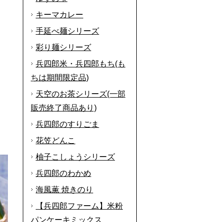
キーマカレー
手延べ麺シリーズ
彩り麺シリーズ
兵四郎米・兵四郎もち(も
ちは期間限定品)
天空のお茶シリーズ(一部
販売終了商品あり)
兵四郎のすりごま
花笠どんこ
柚子こしょうシリーズ
兵四郎のわかめ
海風薫 焼きのり
【兵四郎ファーム】米粉
パンケーキミックス