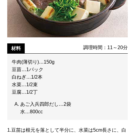
調理時間：11～20分
材料
牛肉(薄切り)…150g
豆苗…1パック
白ねぎ…1/2本
水菜…1/2束
豆腐…1/2丁
あご入兵四郎だし…2袋
水…800cc
1.
豆苗は根元を落として半分に、水菜は5cm長さに、白