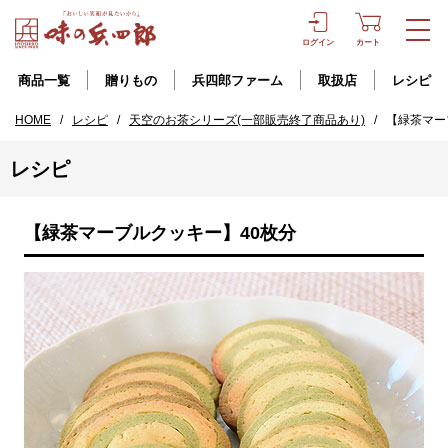
ログイン
カート
商品一覧
贈りもの
兵四郎ファーム
取扱店
レシピ
HOME
/
レシピ
/
天空のお茶シリーズ(一部販売終了商品あり)
/
【緑茶マー
レシピ
【緑茶マーブルクッキー】40枚分