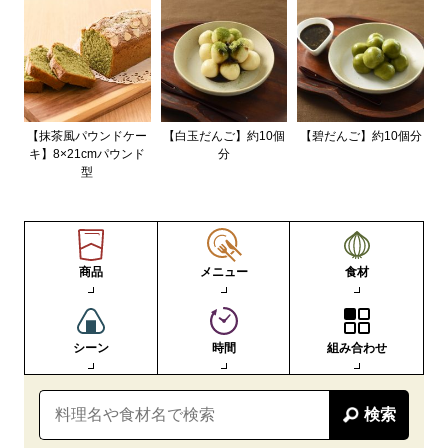
【抹茶風パウンドケー
【白玉だんご】約10個
【碧だんご】約10個分
キ】8×21cmパウンド
分
型
商品
メニュー
食材
シーン
時間
組み合わせ
検索