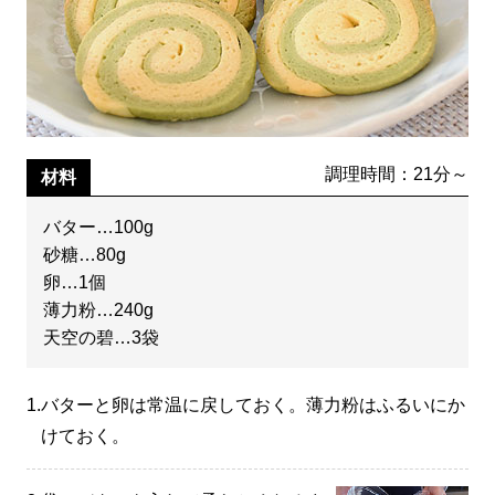
調理時間：21分～
材料
バター…100g
砂糖…80g
卵…1個
薄力粉…240g
天空の碧…3袋
1.
バターと卵は常温に戻しておく。薄力粉はふるいにか
けておく。