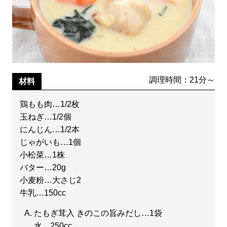
調理時間：21分～
材料
鶏もも肉…1/2枚
玉ねぎ…1/2個
にんじん…1/2本
じゃがいも…1個
小松菜…1株
バター…20g
小麦粉…大さじ2
牛乳…150cc
たもぎ茸入 きのこの旨みだし…1袋
水…250cc