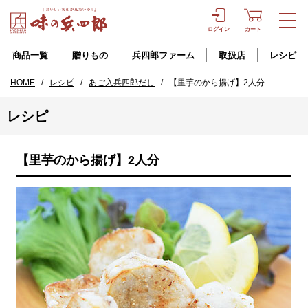
ログイン
カート
商品一覧
贈りもの
兵四郎ファーム
取扱店
レシピ
HOME
/
レシピ
/
あご入兵四郎だし
/
【里芋のから揚げ】2人分
レシピ
【里芋のから揚げ】2人分