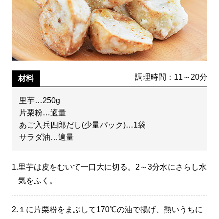
調理時間：11～20分
材料
里芋…250g
片栗粉…適量
あご入兵四郎だし(少量パック)…1袋
サラダ油…適量
1.
里芋は皮をむいて一口大に切る。2～3分水にさらし水
気をふく。
2.
１に片栗粉をまぶして170℃の油で揚げ、熱いうちに