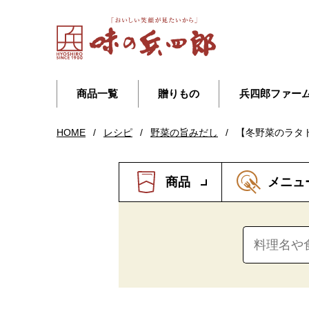
商品一覧
贈りもの
兵四郎ファー
HOME
/
レシピ
/
野菜の旨みだし
/
【冬野菜のラタ
商品
メニュ