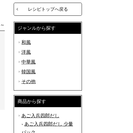
レシピトップへ戻る
分～
ジャンルから探す
和風
洋風
中華風
韓国風
その他
商品から探す
あご入兵四郎だし
あご入兵四郎だし 少量
パック