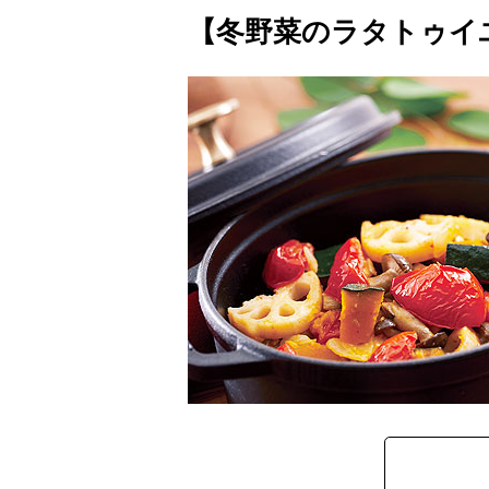
【冬野菜のラタトゥイユ