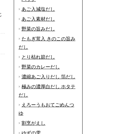
あご入減塩だし
じ
あご入素材だし
野菜の旨みだし
たもぎ茸入 きのこの旨み
だし
とり枯れ節だし
野菜のカレーだし
濃縮あご入りだし 箔だし
極みの濃厚白だし ホタテ
だし
えろーうもおてごめんつ
ゆ
割烹がえし
ゆずの雫