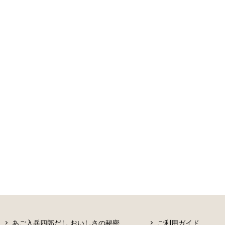
あご入兵四郎だし おいしさの秘密
ご利用ガイド