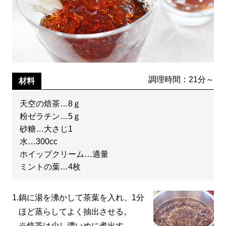
調理時間：21分～
材料
天空の焙茶…8ｇ
粉ゼラチン…5ｇ
砂糖…大さじ1
水…300cc
ホイップクリーム…適量
ミントの葉…4枚
1.
鍋に湯を沸かして茶葉を入れ、1分
ほど蒸らしてよく抽出させる。
※焙茶は少し濃いめに煮出す。