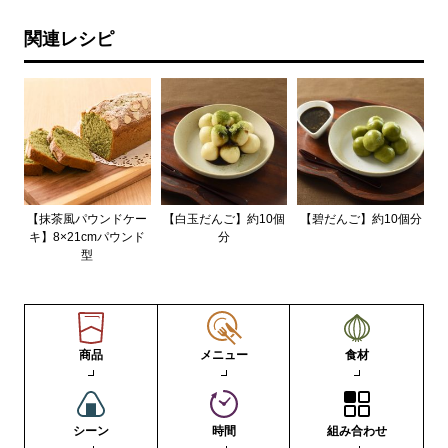
関連レシピ
【抹茶風パウンドケー
【白玉だんご】約10個
【碧だんご】約10個分
キ】8×21cmパウンド
分
型
商品
メニュー
食材
シーン
時間
組み合わせ