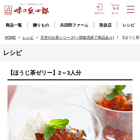
ログイン
カート
商品一覧
贈りもの
兵四郎ファーム
取扱店
レシピ
HOME
/
レシピ
/
天空のお茶シリーズ(一部販売終了商品あり)
/
【ほうじ茶
レシピ
【ほうじ茶ゼリー】2～3人分