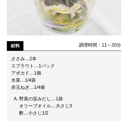
調理時間：11～20分
材料
ささみ…2本
スプラウト…1パック
アボカド…1個
水菜…1/4袋
赤玉ねぎ…1/4個
野菜の旨みだし…1袋
オリーブオイル…大さじ3
酢…小さじ1/2