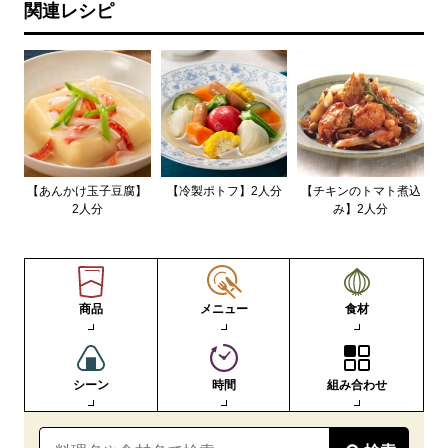
関連レシピ
【あんかけ玉子豆腐】
【冷製ポトフ】2人分
【チキンのトマト煮込
2人分
み】2人分
商品
メニュー
食材
シーン
時間
組み合わせ