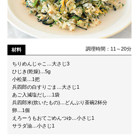
調理時間：11～20分
材料
ちりめんじゃこ…大さじ3
ひじき(乾燥)…5g
小松菜…1把
兵四郎の白すりごま…大さじ1
あご入減塩だし…1袋
兵四郎米(炊いたもの)…どんぶり茶碗2杯分
卵…1個
えろーうもおてごめんつゆ…小さじ1
サラダ油…小さじ1