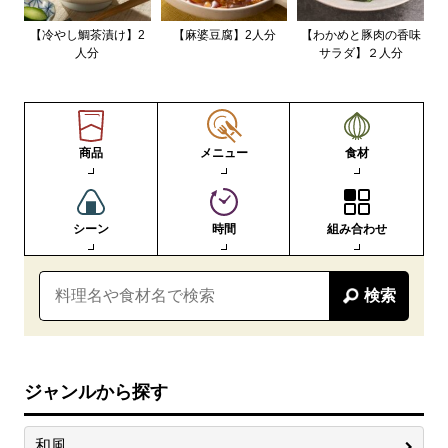
【冷やし鯛茶漬け】2
【麻婆豆腐】2人分
【わかめと豚肉の香味
人分
サラダ】２人分
商品
メニュー
食材
シーン
時間
組み合わせ
検索
ジャンルから探す
和風