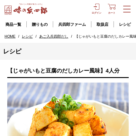
ログイン
カート
商品一覧
贈りもの
兵四郎ファーム
取扱店
レシピ
HOME
/
レシピ
/
あご入兵四郎だし
/
【じゃがいもと豆腐のだしカレー風味
レシピ
【じゃがいもと豆腐のだしカレー風味】4人分