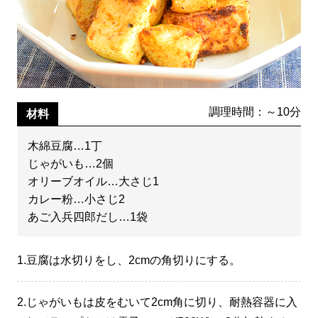
調理時間：～10分
材料
木綿豆腐…1丁
じゃがいも…2個
オリーブオイル…大さじ1
カレー粉…小さじ2
あご入兵四郎だし…1袋
1.
豆腐は水切りをし、2cmの角切りにする。
2.
じゃがいもは皮をむいて2cm角に切り、耐熱容器に入