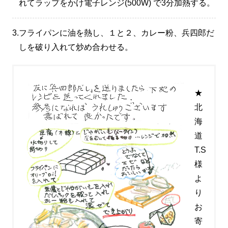
れてラップをかけ電子レンジ(500W) で3分加熱する。
3.
フライパンに油を熱し、１と２、カレー粉、兵四郎だ
しを破り入れて炒め合わせる。
★
北
海
道
T.S
様
よ
り
お
寄