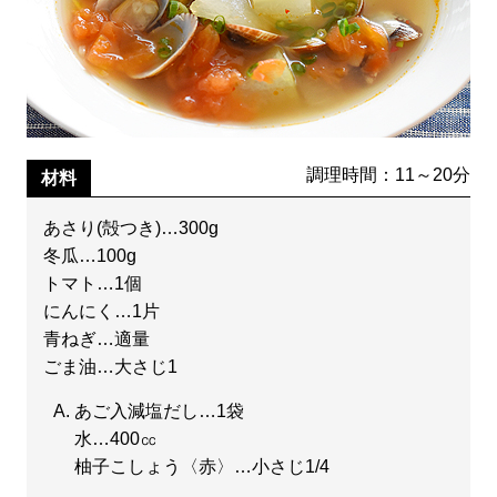
調理時間：11～20分
材料
あさり(殻つき)…300g
冬瓜…100g
トマト…1個
にんにく…1片
青ねぎ…適量
ごま油…大さじ1
あご入減塩だし…1袋
水…400㏄
柚子こしょう〈赤〉…小さじ1/4