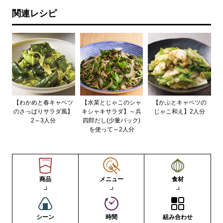
関連レシピ
【わかめと春キャベツ
【水菜とじゃこのシャ
【かぶとキャベツの
のさっぱりサラダ風】
キシャキサラダ】～兵
じゃこ和え】2人分
2～3人分
四郎だし(少量パック)
を使って～2人分
商品
メニュー
食材
シーン
時間
組み合わせ