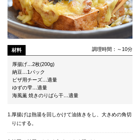
調理時間：～10分
材料
厚揚げ…2枚(200g)
納豆…1パック
ピザ用チーズ…適量
ゆずの雫…適量
海風薫 焼きのりばら干…適量
1.
厚揚げは熱湯を回しかけて油抜きをし、大きめの角切
りにする。