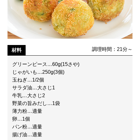
調理時間：21分～
材料
グリーンピース…60g(15さや)
じゃがいも…250g(3個)
玉ねぎ…1/2個
サラダ油…大さじ1
牛乳…大さじ2
野菜の旨みだし…1袋
薄力粉…適量
卵…1個
パン粉…適量
揚げ油…適量