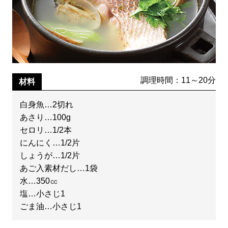
調理時間：11～20分
材料
白身魚…2切れ
あさり…100g
セロリ…1/2本
にんにく…1/2片
しょうが…1/2片
あご入素材だし…1袋
水…350㏄
塩…小さじ1
ごま油…小さじ1