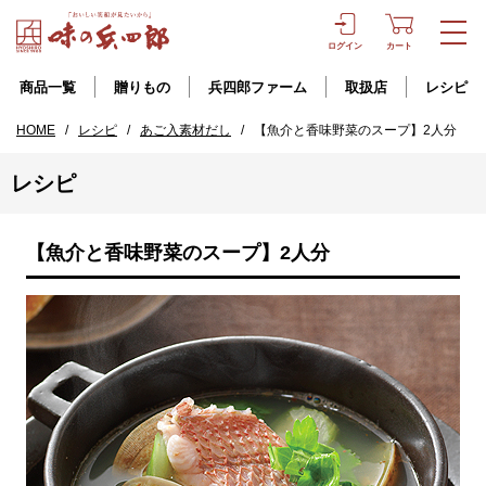
ログイン
カート
商品一覧
贈りもの
兵四郎ファーム
取扱店
レシピ
HOME
/
レシピ
/
あご入素材だし
/
【魚介と香味野菜のスープ】2人分
レシピ
【魚介と香味野菜のスープ】2人分