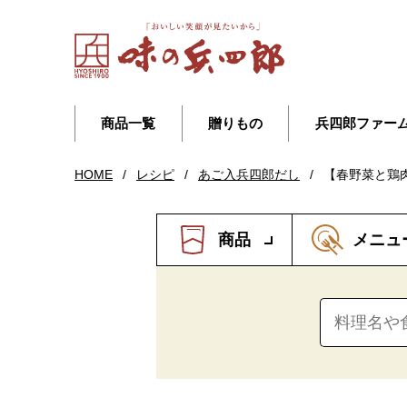
商品一覧
贈りもの
兵四郎ファー
HOME
/
レシピ
/
あご入兵四郎だし
/
【春野菜と鶏
商品
メニュ