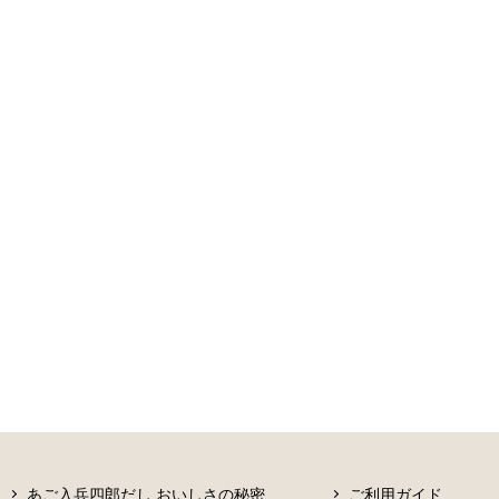
あご入兵四郎だし おいしさの秘密
ご利用ガイド