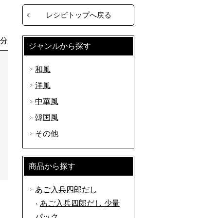
レシピトップへ戻る
0分
ジャンルから探す
和風
洋風
中華風
韓国風
その他
商品から探す
あご入兵四郎だし
あご入兵四郎だし 少量
パック