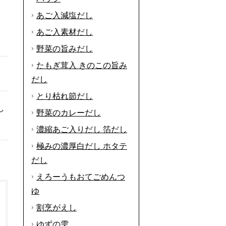
あご入減塩だし
。
あご入素材だし
野菜の旨みだし
たもぎ茸入 きのこの旨み
だし
とり枯れ節だし
し
野菜のカレーだし
濃縮あご入りだし 箔だし
極みの濃厚白だし ホタテ
だし
えろーうもおてごめんつ
ゆ
割烹がえし
ゆずの雫