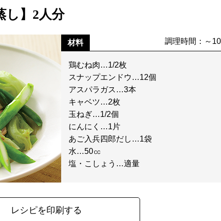
蒸し】2人分
調理時間：～1
材料
鶏むね肉…1/2枚
スナップエンドウ…12個
アスパラガス…3本
キャベツ…2枚
玉ねぎ…1/2個
にんにく…1片
あご入兵四郎だし…1袋
水…50㏄
塩・こしょう…適量
レシピを印刷する