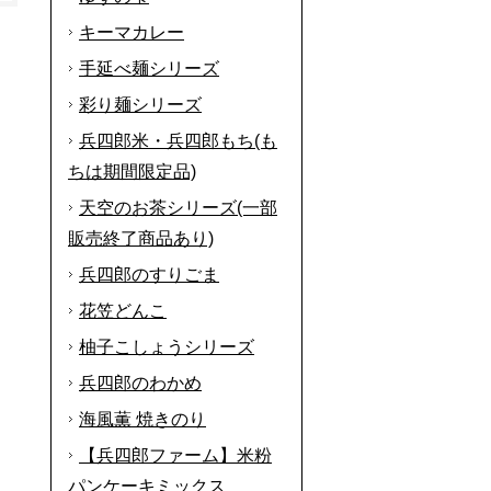
キーマカレー
手延べ麺シリーズ
彩り麺シリーズ
兵四郎米・兵四郎もち(も
ちは期間限定品)
天空のお茶シリーズ(一部
販売終了商品あり)
兵四郎のすりごま
花笠どんこ
柚子こしょうシリーズ
兵四郎のわかめ
海風薫 焼きのり
【兵四郎ファーム】米粉
パンケーキミックス