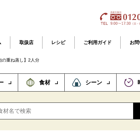
ム
取扱店
レシピ
ご利用ガイド
お問
肉の重ね蒸し】2人分
ー
食材
シーン