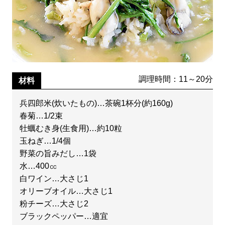
調理時間：11～20分
材料
兵四郎米(炊いたもの)…茶碗1杯分(約160g)
春菊…1/2束
牡蠣むき身(生食用)…約10粒
玉ねぎ…1/4個
野菜の旨みだし…1袋
水…400㏄
白ワイン…大さじ1
オリーブオイル…大さじ1
粉チーズ…大さじ2
ブラックペッパー…適宜