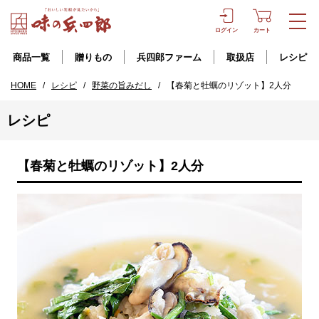
ログイン
カート
商品一覧
贈りもの
兵四郎ファーム
取扱店
レシピ
HOME
/
レシピ
/
野菜の旨みだし
/
【春菊と牡蠣のリゾット】2人分
レシピ
【春菊と牡蠣のリゾット】2人分