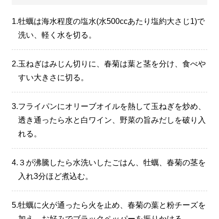
1.
牡蠣は海水程度の塩水(水500ccあたり塩約大さじ1)で
洗い、軽く水を切る。
2.
玉ねぎはみじん切りに、春菊は葉と茎を分け、食べや
すい大きさに切る。
3.
フライパンにオリーブオイルを熱して玉ねぎを炒め、
透き通ったら水と白ワイン、野菜の旨みだしを破り入
れる。
4.
３が沸騰したら水洗いしたごはん、牡蠣、春菊の茎を
入れ3分ほど煮込む。
5.
牡蠣に火が通ったら火を止め、春菊の葉と粉チーズを
加え、お好みでブラックペッパーを振りかける。