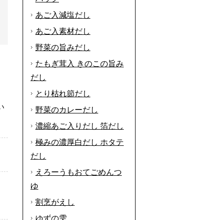
あご入減塩だし
あご入素材だし
野菜の旨みだし
たもぎ茸入 きのこの旨み
だし
とり枯れ節だし
い
野菜のカレーだし
濃縮あご入りだし 箔だし
極みの濃厚白だし ホタテ
だし
えろーうもおてごめんつ
ゆ
し
割烹がえし
ゆずの雫