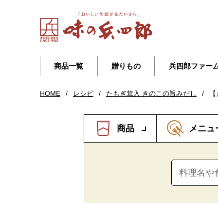
商品一覧
贈りもの
兵四郎ファー
HOME
/
レシピ
/
たもぎ茸入 きのこの旨みだし
/
【
商品
メニュ