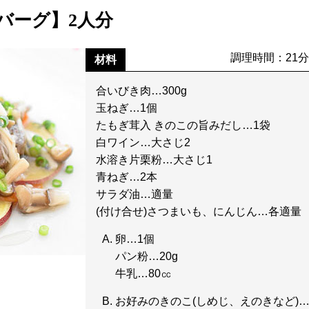
バーグ】2人分
調理時間：21
材料
合いびき肉…300g
玉ねぎ…1個
たもぎ茸入 きのこの旨みだし…1袋
白ワイン…大さじ2
水溶き片栗粉…大さじ1
青ねぎ…2本
サラダ油…適量
(付け合せ)さつまいも、にんじん…各適量
卵…1個
パン粉…20g
牛乳…80㏄
お好みのきのこ(しめじ、えのきなど)