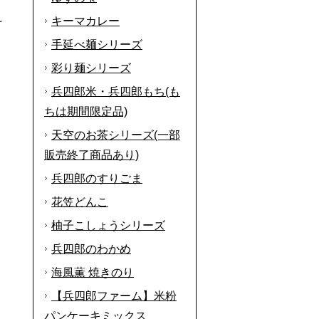
キーマカレー
け
手延べ麺シリーズ
彩り麺シリーズ
兵四郎米・兵四郎もち(も
ちは期間限定品)
天空のお茶シリーズ(一部
販売終了商品あり)
兵四郎のすりごま
花笠どんこ
柚子こしょうシリーズ
兵四郎のわかめ
海風薫 焼きのり
【兵四郎ファーム】米粉
パンケーキミックス