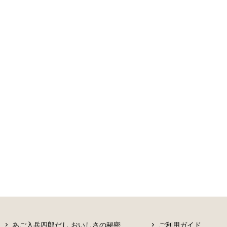
あご入兵四郎だし おいしさの秘密
ご利用ガイド