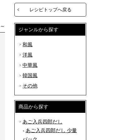
レシピトップへ戻る
分～
ジャンルから探す
和風
洋風
中華風
韓国風
その他
商品から探す
あご入兵四郎だし
あご入兵四郎だし 少量
…
パック