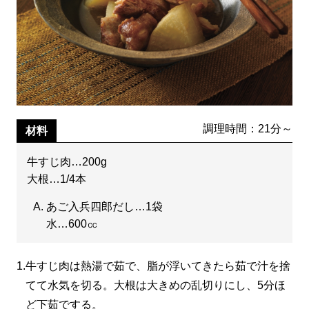
調理時間：21分～
材料
牛すじ肉…200g
大根…1/4本
あご入兵四郎だし…1袋
水…600㏄
1.
牛すじ肉は熱湯で茹で、脂が浮いてきたら茹で汁を捨
てて水気を切る。大根は大きめの乱切りにし、5分ほ
ど下茹でする。