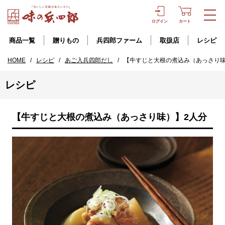
ログイン
カート
商品一覧
贈りもの
兵四郎ファーム
取扱店
レシピ
HOME
/
レシピ
/
あご入兵四郎だし
/
【牛すじと大根の煮込み（あっさり味
レシピ
【牛すじと大根の煮込み（あっさり味）】2人分