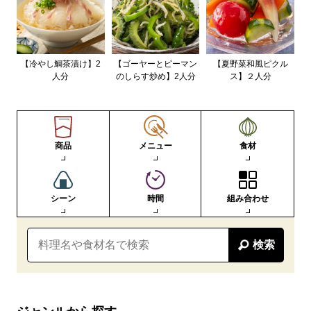
【冷やし鯛茶漬け】2
【ゴーヤーとピーマン
【夏野菜和風ピクル
人分
のしらす炒め】2人分
ス】２人分
商品
メニュー
食材
シーン
時間
組み合わせ
検索